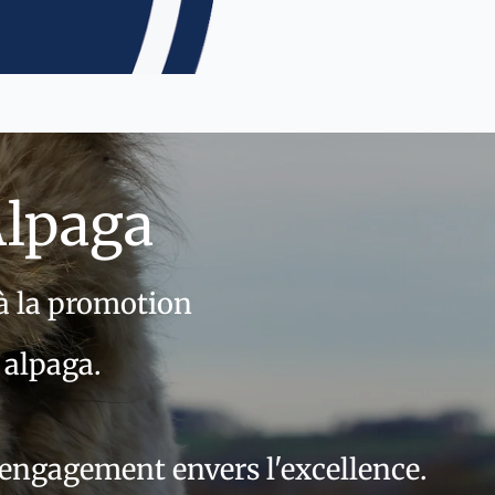
lpaga
à la promotion
e alpaga
.
 engagement envers l'excellence.