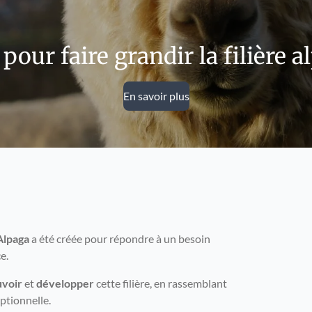
our faire grandir la filière a
En savoir plus
Alpaga
a été
créée
pour répondre à un besoin
e.
voir
et
développer
cette filière, en rassemblant
eptionnelle.